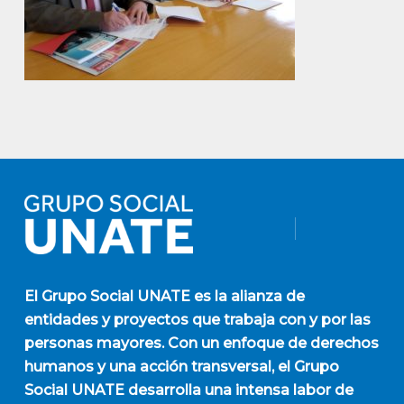
El
Grupo Social UNATE
es la alianza de
entidades y proyectos que trabaja con y por las
personas mayores. Con un enfoque de derechos
humanos y una acción transversal, el Grupo
Social UNATE desarrolla una intensa labor de