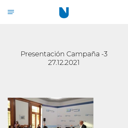
Skip
Menu
to
main
content
Presentación Campaña -3
27.12.2021