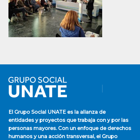
El
Grupo Social UNATE
es la alianza de
entidades y proyectos que trabaja con y por las
personas mayores. Con un enfoque de derechos
humanos y una acción transversal, el Grupo