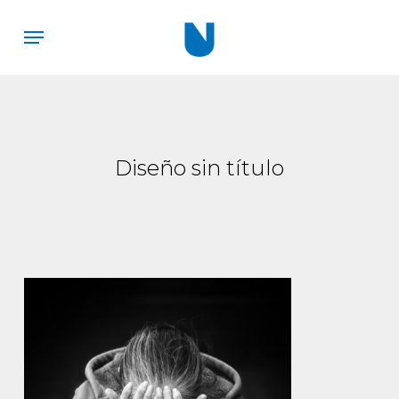
Skip
Menu
to
main
content
Diseño sin título