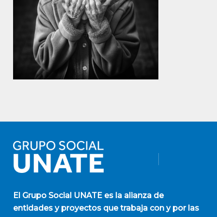
El
Grupo Social UNATE
es la alianza de
entidades y proyectos que trabaja con y por las