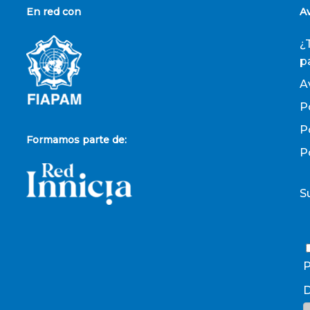
En red con
A
¿
p
A
P
P
Formamos parte de:
P
S
P
D