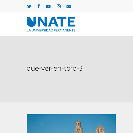
Skip
twitter
facebook
youtube
instagram
email
to
main
content
que-ver-en-toro-3