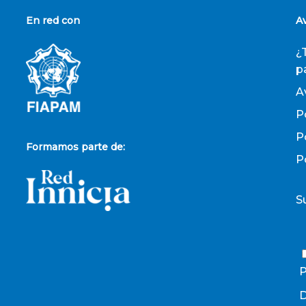
En red con
A
¿
p
A
P
P
Formamos parte de:
P
S
P
D