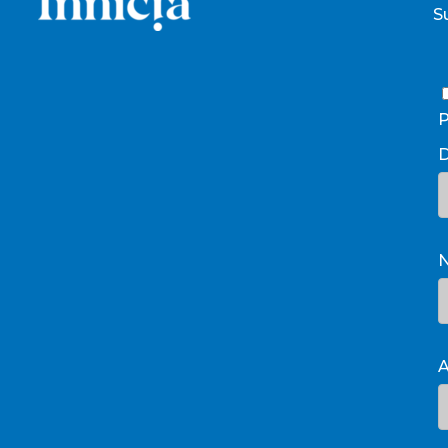
S
P
D
A