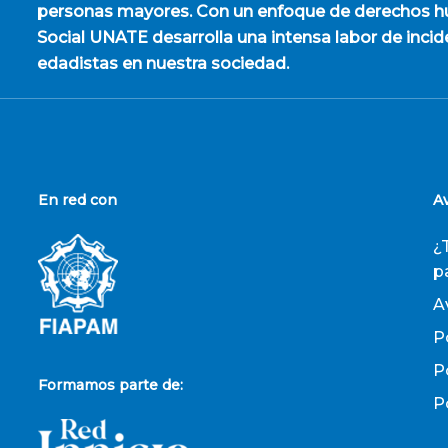
personas mayores. Con un enfoque de derechos hu
Social UNATE desarrolla una intensa labor de incid
edadistas en nuestra sociedad.
En red con
A
¿
p
A
P
P
Formamos parte de:
P