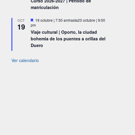
Curso 2026-2027 | Periodo de
matriculación
Destacado
19 octubre | 7:30 am
hasta
23 octubre | 9:00
OCT
19
pm
Viaje cultural | Oporto, la ciudad
bohemia de los puentes a orillas del
Duero
Ver calendario