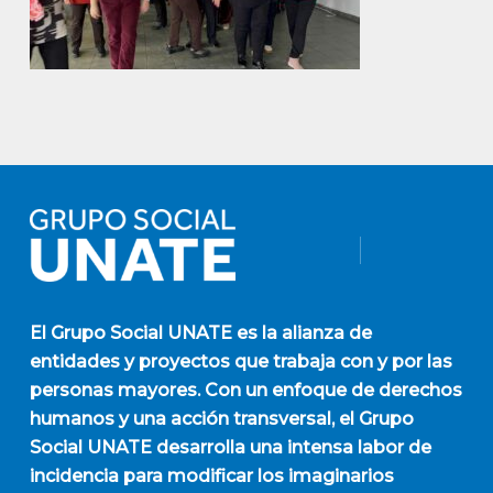
El
Grupo Social UNATE
es la alianza de
entidades y proyectos que trabaja con y por las
personas mayores. Con un enfoque de derechos
humanos y una acción transversal, el Grupo
Social UNATE desarrolla una intensa labor de
incidencia para modificar los imaginarios