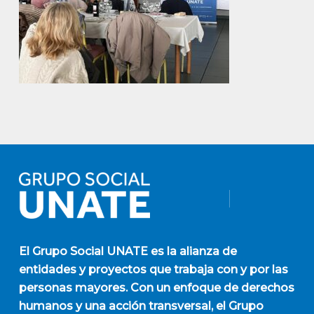
El
Grupo Social UNATE
es la alianza de
entidades y proyectos que trabaja con y por las
personas mayores. Con un enfoque de derechos
humanos y una acción transversal, el Grupo