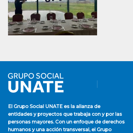
El
Grupo Social UNATE
es la alianza de
entidades y proyectos que trabaja con y por las
personas mayores. Con un enfoque de derechos
humanos y una acción transversal, el Grupo