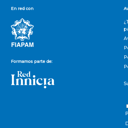
En red con
A
¿
p
A
P
P
Formamos parte de:
P
S
P
D