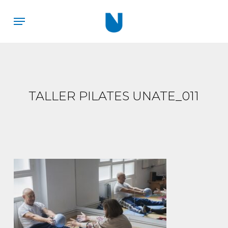
Skip
Menu
to
main
content
TALLER PILATES UNATE_011