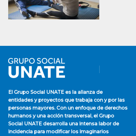
El
Grupo Social UNATE
es la alianza de
entidades y proyectos que trabaja con y por las
personas mayores. Con un enfoque de derechos
humanos y una acción transversal, el Grupo
Social UNATE desarrolla una intensa labor de
incidencia para modificar los imaginarios