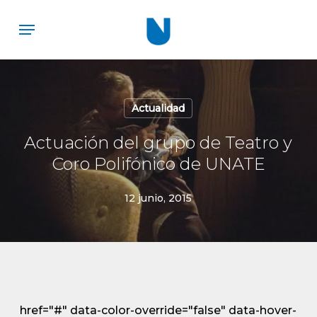
Skip
Menu
to
main
content
Actualidad
Actuación del grupo de Teatro y
Coro Polifónico de UNATE
12 junio, 2015
href="#" data-color-override="false" data-hover-