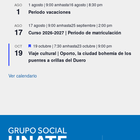
1 agosto | 9:00 am
hasta
16 agosto | 8:30 pm
AGO
1
Periodo vacaciones
17 agosto | 9:00 am
hasta
25 septiembre | 2:00 pm
AGO
17
Curso 2026-2027 | Periodo de matriculación
Destacado
19 octubre | 7:30 am
hasta
23 octubre | 9:00 pm
OCT
19
Viaje cultural | Oporto, la ciudad bohemia de los
puentes a orillas del Duero
Ver calendario