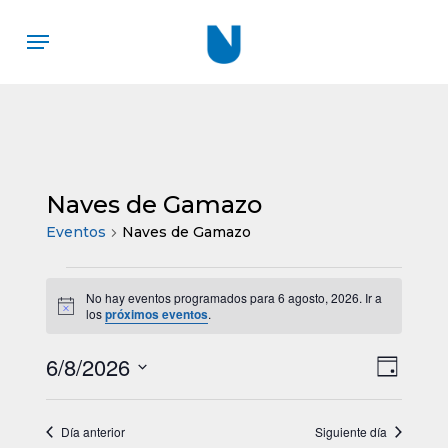
Skip
Menu
to
main
content
Naves de Gamazo
Eventos
Naves de Gamazo
Eventos
No hay eventos programados para 6 agosto, 2026. Ir a
Aviso
los
próximos eventos
.
en
6/8/2026
Nav
Nave
6
Día
Selecciona
de
de
agosto,
la
vista
Día anterior
Siguiente día
fecha.