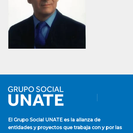
El
Grupo Social UNATE
es la alianza de
entidades y proyectos que trabaja con y por las