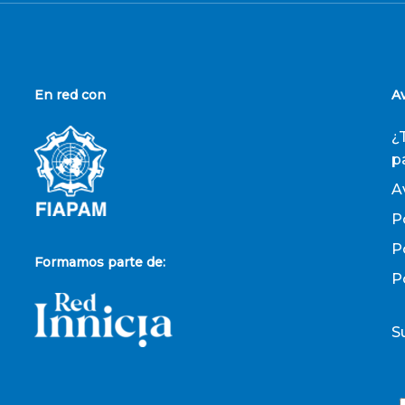
En red con
A
¿
p
A
P
P
Formamos parte de:
P
S