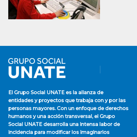
El
Grupo Social UNATE
es la alianza de
entidades y proyectos que trabaja con y por las
personas mayores. Con un enfoque de derechos
humanos y una acción transversal, el Grupo
Social UNATE desarrolla una intensa labor de
incidencia para modificar los imaginarios