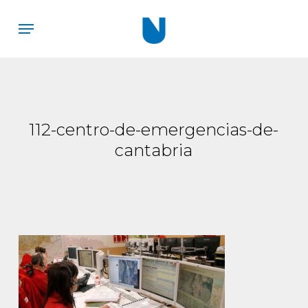
Skip
Menu
to
main
content
112-centro-de-emergencias-de-
cantabria