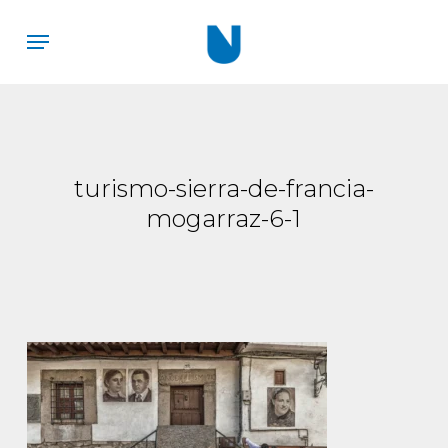
Skip
Menu
to
main
content
turismo-sierra-de-francia-
mogarraz-6-1