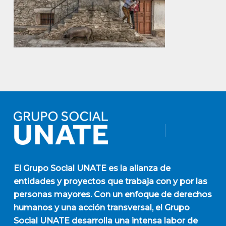
El
Grupo Social UNATE
es la alianza de
entidades y proyectos que trabaja con y por las
personas mayores. Con un enfoque de derechos
humanos y una acción transversal, el Grupo
Social UNATE desarrolla una intensa labor de