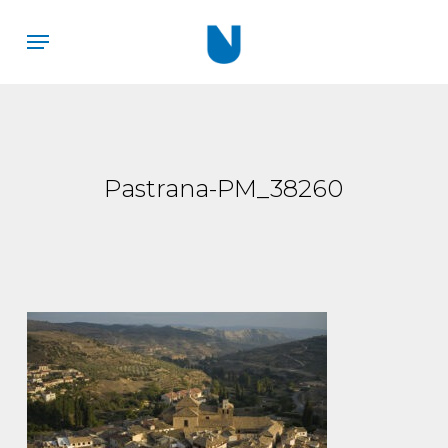
Skip
Menu
to
main
content
Pastrana-PM_38260