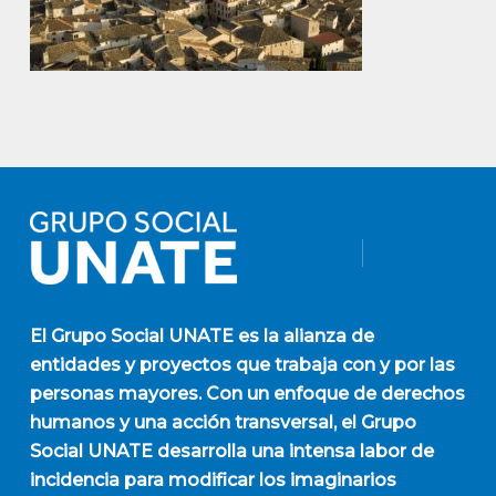
El
Grupo Social UNATE
es la alianza de
entidades y proyectos que trabaja con y por las
personas mayores. Con un enfoque de derechos
humanos y una acción transversal, el Grupo
Social UNATE desarrolla una intensa labor de
incidencia para modificar los imaginarios