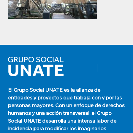
El
Grupo Social UNATE
es la alianza de
entidades y proyectos que trabaja con y por las
personas mayores. Con un enfoque de derechos
humanos y una acción transversal, el Grupo
Social UNATE desarrolla una intensa labor de
incidencia para modificar los imaginarios