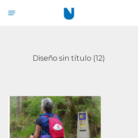
Skip
Menu
to
main
content
Diseño sin título (12)