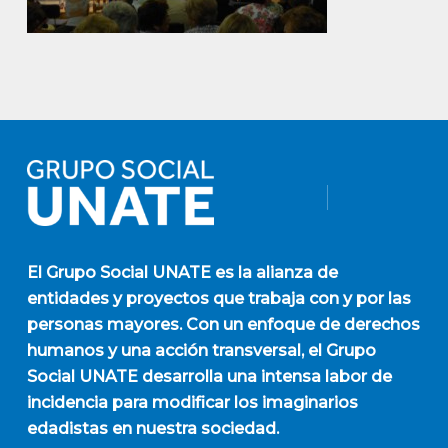
El
Grupo Social UNATE
es la alianza de
entidades y proyectos que trabaja con y por las
personas mayores. Con un enfoque de derechos
humanos y una acción transversal, el Grupo
Social UNATE desarrolla una intensa labor de
incidencia para modificar los imaginarios
edadistas en nuestra sociedad.