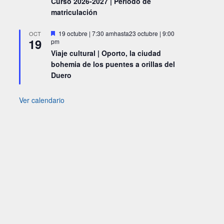
Curso 2026-2027 | Periodo de
matriculación
Destacado
19 octubre | 7:30 am
hasta
23 octubre | 9:00
OCT
19
pm
Viaje cultural | Oporto, la ciudad
bohemia de los puentes a orillas del
Duero
Ver calendario