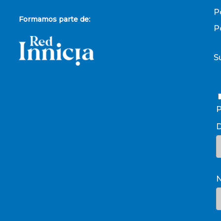
P
Formamos parte de:
P
S
P
D