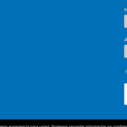
A
ejor experiencia para usted. Podemos recopilar información no confiden