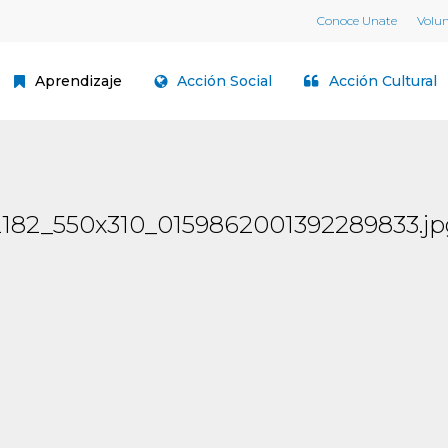
Conoce Unate
Volu
Aprendizaje
Acción Social
Acción Cultural
2182_550x310_0159862001392289833.jp