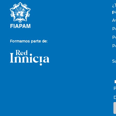
¿
p
A
P
P
Formamos parte de:
P
S
P
D