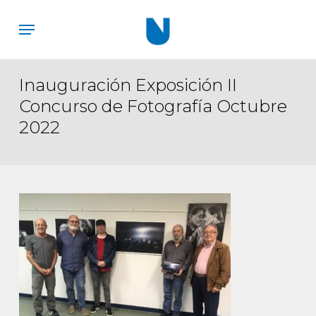
Skip
Menu
to
main
content
Inauguración Exposición II
Concurso de Fotografía Octubre
2022