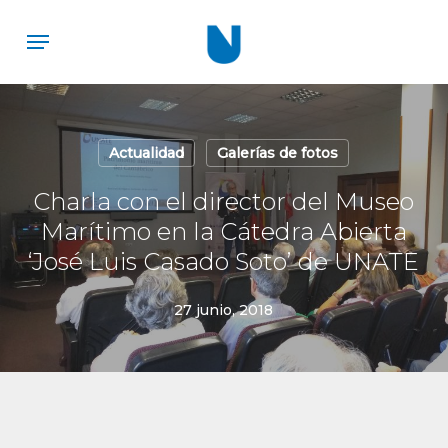
Skip
Menu
to
main
content
Actualidad
Galerías de fotos
Charla con el director del Museo
Marítimo en la Cátedra Abierta
‘José Luis Casado Soto’ de UNATE
27 junio, 2018