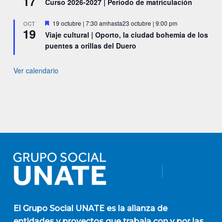
17
Curso 2026-2027 | Periodo de matriculación
Destacado
19 octubre | 7:30 am
hasta
23 octubre | 9:00 pm
OCT
19
Viaje cultural | Oporto, la ciudad bohemia de los
puentes a orillas del Duero
Ver calendario
El
Grupo Social UNATE
es la alianza de
entidades y proyectos que trabaja con y por las