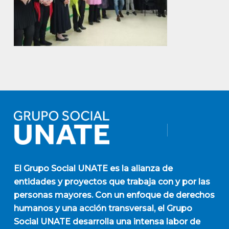
El
Grupo Social UNATE
es la alianza de
entidades y proyectos que trabaja con y por las
personas mayores. Con un enfoque de derechos
humanos y una acción transversal, el Grupo
Social UNATE desarrolla una intensa labor de