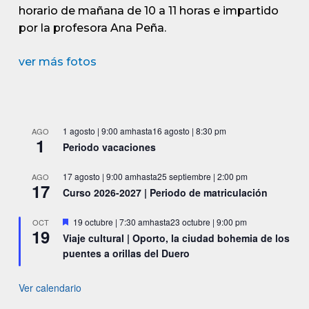
horario de mañana de 10 a 11 horas e impartido
por la profesora Ana Peña.
ver más fotos
1 agosto | 9:00 am
hasta
16 agosto | 8:30 pm
AGO
1
Periodo vacaciones
17 agosto | 9:00 am
hasta
25 septiembre | 2:00 pm
AGO
17
Curso 2026-2027 | Periodo de matriculación
Destacado
19 octubre | 7:30 am
hasta
23 octubre | 9:00 pm
OCT
19
Viaje cultural | Oporto, la ciudad bohemia de los
puentes a orillas del Duero
Ver calendario