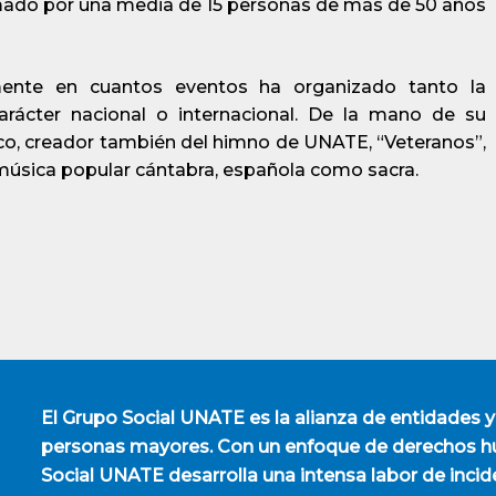
rmado por una media de 15 personas de más de 50 años
mente en cuantos eventos ha organizado tanto la
arácter nacional o internacional. De la mano de su
nco, creador también del himno de UNATE, “Veteranos”,
 música popular cántabra, española como sacra.
El
Grupo Social UNATE
es la alianza de entidades y
personas mayores. Con un enfoque de derechos hu
Social UNATE desarrolla una intensa labor de incid