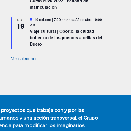
Curso 2026-2027 | Periodo de
matriculación
Destacado
19 octubre | 7:30 am
hasta
23 octubre | 9:00
OCT
19
pm
Viaje cultural | Oporto, la ciudad
bohemia de los puentes a orillas del
Duero
Ver calendario
 proyectos que trabaja con y por las
manos y una acción transversal, el Grupo
encia para modificar los imaginarios