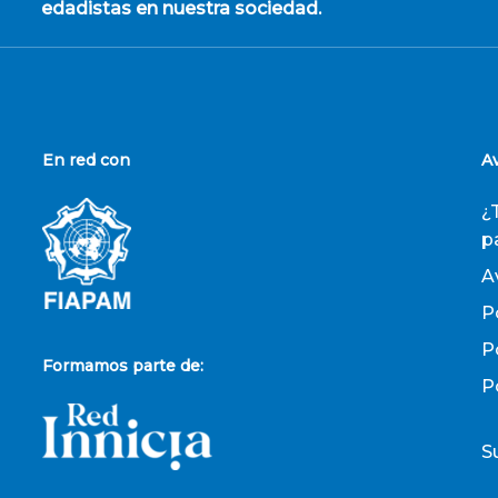
edadistas en nuestra sociedad.
En red con
A
¿
p
A
P
P
Formamos parte de:
P
S