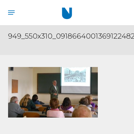
Skip
Menu
to
main
content
949_550x310_0918664001369122482