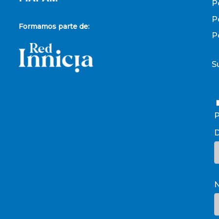
P
P
Formamos parte de:
P
S
P
D