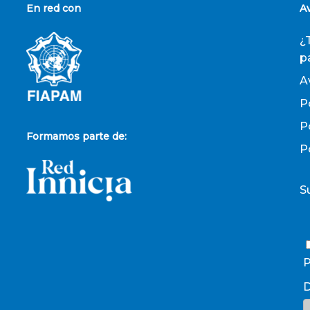
En red con
A
¿
p
A
P
P
Formamos parte de:
P
S
P
D