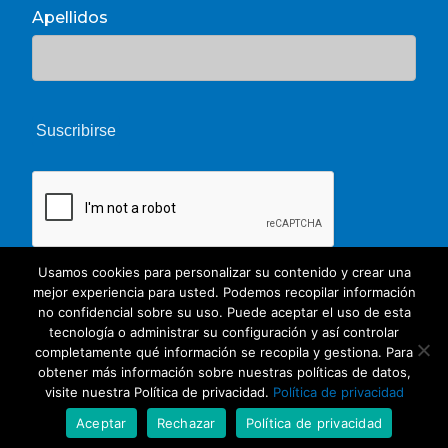
Apellidos
Usamos cookies para personalizar su contenido y crear una
mejor experiencia para usted. Podemos recopilar información
no confidencial sobre su uso. Puede aceptar el uso de esta
tecnología o administrar su configuración y así controlar
completamente qué información se recopila y gestiona. Para
obtener más información sobre nuestras políticas de datos,
© 2026 Unate. CC Creative Commons
visite nuestra Política de privacidad.
Política de privacidad
twitter
facebook
youtube
whatsapp
phone
email
Aceptar
Rechazar
Política de privacidad