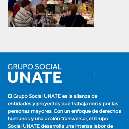
El
Grupo Social UNATE
es la alianza de
entidades y proyectos que trabaja con y por las
personas mayores. Con un enfoque de derechos
humanos y una acción transversal, el Grupo
Social UNATE desarrolla una intensa labor de