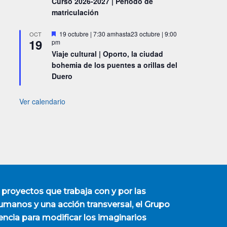
Curso 2026-2027 | Periodo de
matriculación
Destacado
19 octubre | 7:30 am
hasta
23 octubre | 9:00
OCT
19
pm
Viaje cultural | Oporto, la ciudad
bohemia de los puentes a orillas del
Duero
Ver calendario
 proyectos que trabaja con y por las
manos y una acción transversal, el Grupo
encia para modificar los imaginarios