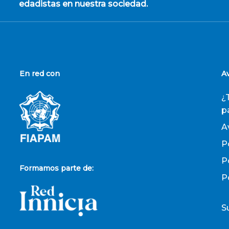
edadistas en nuestra sociedad.
En red con
A
¿
p
A
P
P
Formamos parte de:
P
S