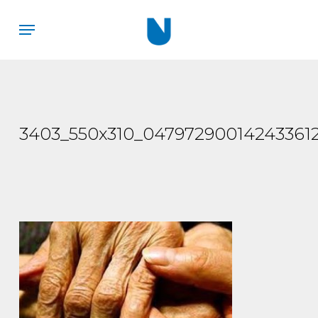
Skip
Menu
to
main
content
3403_550x310_047972900142433612