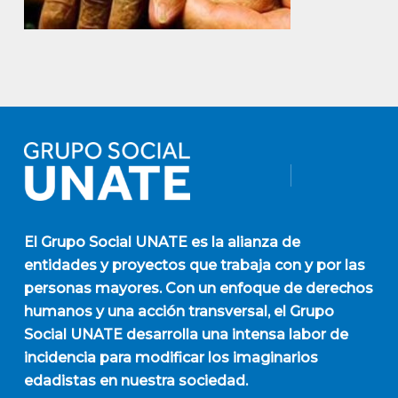
El
Grupo Social UNATE
es la alianza de
entidades y proyectos que trabaja con y por las
personas mayores. Con un enfoque de derechos
humanos y una acción transversal, el Grupo
Social UNATE desarrolla una intensa labor de
incidencia para modificar los imaginarios
edadistas en nuestra sociedad.