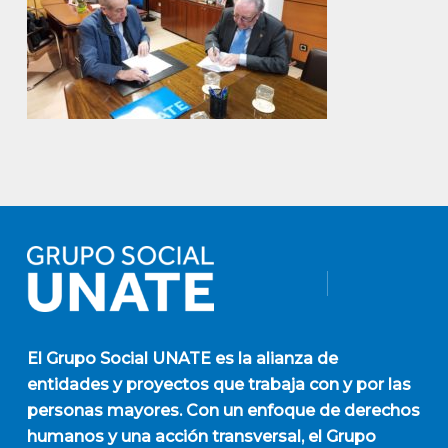
El
Grupo Social UNATE
es la alianza de
entidades y proyectos que trabaja con y por las
personas mayores. Con un enfoque de derechos
humanos y una acción transversal, el Grupo