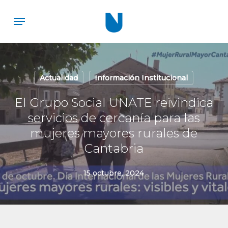
Skip
Menu
to
main
content
Actualidad
Información Institucional
El Grupo Social UNATE reivindica
servicios de cercanía para las
mujeres mayores rurales de
Cantabria
15 octubre, 2024