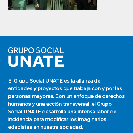
El
Grupo Social UNATE
es la alianza de
entidades y proyectos que trabaja con y por las
personas mayores. Con un enfoque de derechos
humanos y una acción transversal, el Grupo
Social UNATE desarrolla una intensa labor de
incidencia para modificar los imaginarios
edadistas en nuestra sociedad.