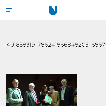
Skip
Menu
to
main
content
401858319_786241866848205_6867