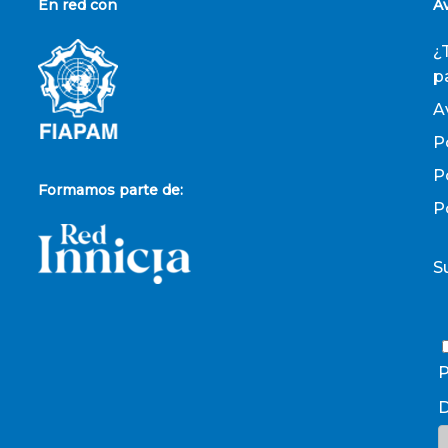
En red con
A
¿
p
A
P
P
Formamos parte de:
P
S
P
D