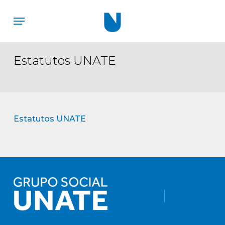
Skip
Menu
to
main
content
Estatutos UNATE
Estatutos UNATE