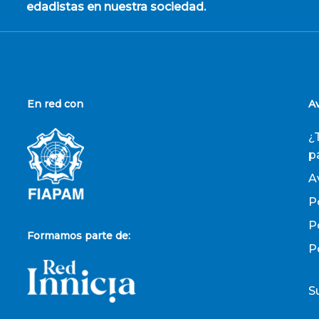
edadistas en nuestra sociedad.
En red con
A
¿
p
A
P
P
Formamos parte de:
P
S