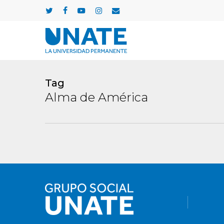
Skip
twitter
facebook
youtube
instagram
email
to
main
content
Tag
Alma de América