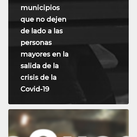
municipios
que no dejen
de lado a las
personas
mayores en la
salida de la
crisis de la
Covid-19
Mi
ventana:
Por
si