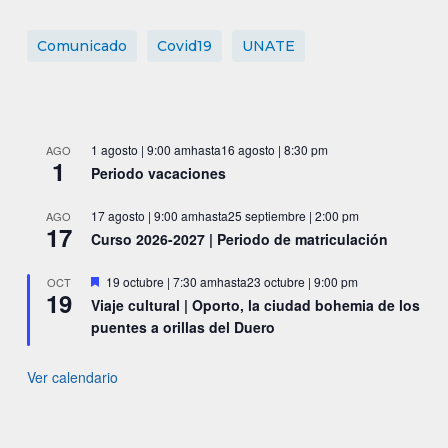
Comunicado
Covid19
UNATE
1 agosto | 9:00 am
hasta
16 agosto | 8:30 pm
AGO
1
Periodo vacaciones
17 agosto | 9:00 am
hasta
25 septiembre | 2:00 pm
AGO
17
Curso 2026-2027 | Periodo de matriculación
Destacado
19 octubre | 7:30 am
hasta
23 octubre | 9:00 pm
OCT
19
Viaje cultural | Oporto, la ciudad bohemia de los
puentes a orillas del Duero
Ver calendario