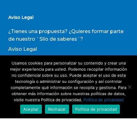
Aviso Legal
¿Tienes una propuesta? ¿Quieres formar parte
de nuestro `Silo de saberes´?
Aviso Legal
Política de privacidad
Usamos cookies para personalizar su contenido y crear una
Política de Transparencia
mejor experiencia para usted. Podemos recopilar información
no confidencial sobre su uso. Puede aceptar el uso de esta
Política de Evaluación de Proveedores
tecnología o administrar su configuración y así controlar
completamente qué información se recopila y gestiona. Para
obtener más información sobre nuestras políticas de datos,
Suscribirse a nuestro boletín de actividades
visite nuestra Política de privacidad.
Política de privacidad
Aceptar
Rechazar
Política de privacidad
Acepto los términos y condiciones
Política
de Privacidad