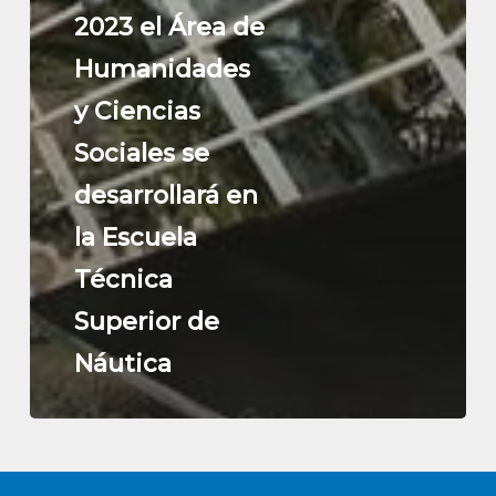
2023 el Área de
Humanidades
y Ciencias
Sociales se
desarrollará en
la Escuela
Técnica
Superior de
Náutica