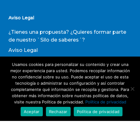
Aviso Legal
¿Tienes una propuesta? ¿Quieres formar parte
de nuestro `Silo de saberes´?
Aviso Legal
Política de privacidad
Usamos cookies para personalizar su contenido y crear una
Política de Transparencia
mejor experiencia para usted. Podemos recopilar información
no confidencial sobre su uso. Puede aceptar el uso de esta
Política de Evaluación de Proveedores
tecnología o administrar su configuración y así controlar
completamente qué información se recopila y gestiona. Para
obtener más información sobre nuestras políticas de datos,
Suscribirse a nuestro boletín de actividades
visite nuestra Política de privacidad.
Política de privacidad
Aceptar
Rechazar
Política de privacidad
Acepto los términos y condiciones
Política
de Privacidad