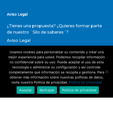
Aviso Legal
¿Tienes una propuesta? ¿Quieres formar parte
de nuestro `Silo de saberes´?
Aviso Legal
Política de privacidad
Usamos cookies para personalizar su contenido y crear una
Política de Transparencia
mejor experiencia para usted. Podemos recopilar información
no confidencial sobre su uso. Puede aceptar el uso de esta
Política de Evaluación de Proveedores
tecnología o administrar su configuración y así controlar
completamente qué información se recopila y gestiona. Para
obtener más información sobre nuestras políticas de datos,
Suscribirse a nuestro boletín de actividades
visite nuestra Política de privacidad.
Política de privacidad
Aceptar
Rechazar
Política de privacidad
Acepto los términos y condiciones
Política
de Privacidad