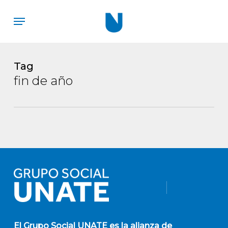
Skip
Menu
to
main
content
Tag
fin de año
El
Grupo Social UNATE
es la alianza de