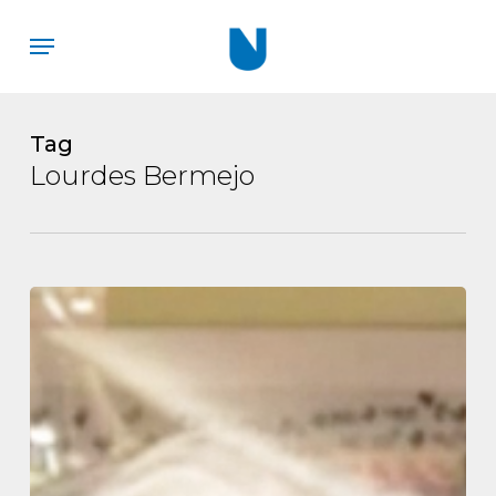
Skip
Menu
to
main
content
Tag
Lourdes Bermejo
Ser
edadista
es
tirar
piedras
sobre
el
tejado