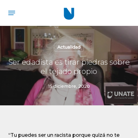
Skip
Menu
to
main
content
Actualidad
Ser edadista es tirar piedras sobre
el tejado propio
15 diciembre, 2020
“Tu puedes ser un racista porque quizá no te