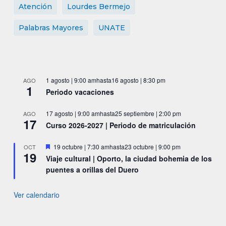
Atención
Lourdes Bermejo
Palabras Mayores
UNATE
1 agosto | 9:00 am
hasta
16 agosto | 8:30 pm
AGO
1
Periodo vacaciones
17 agosto | 9:00 am
hasta
25 septiembre | 2:00 pm
AGO
17
Curso 2026-2027 | Periodo de matriculación
Destacado
19 octubre | 7:30 am
hasta
23 octubre | 9:00 pm
OCT
19
Viaje cultural | Oporto, la ciudad bohemia de los
puentes a orillas del Duero
Ver calendario