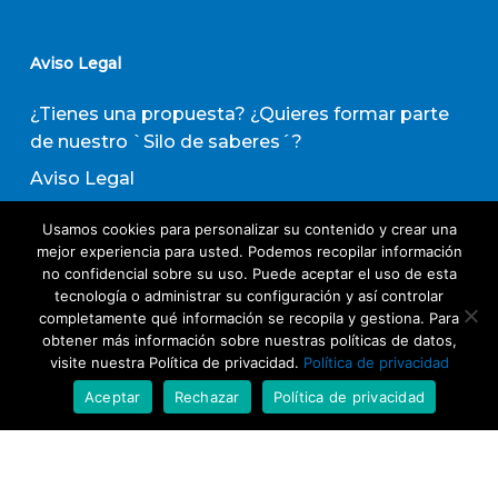
Aviso Legal
¿Tienes una propuesta? ¿Quieres formar parte
de nuestro `Silo de saberes´?
Aviso Legal
Política de privacidad
Usamos cookies para personalizar su contenido y crear una
Política de Transparencia
mejor experiencia para usted. Podemos recopilar información
no confidencial sobre su uso. Puede aceptar el uso de esta
Política de Evaluación de Proveedores
tecnología o administrar su configuración y así controlar
completamente qué información se recopila y gestiona. Para
obtener más información sobre nuestras políticas de datos,
Suscribirse a nuestro boletín de actividades
visite nuestra Política de privacidad.
Política de privacidad
Aceptar
Rechazar
Política de privacidad
Acepto los términos y condiciones
Política
de Privacidad